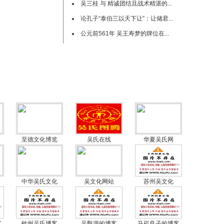
吴三桂 与 精诚团结且战术精湛的...
论孔子“泰伯三以天下让”：让储君...
公元前561年 吴王寿梦的牌位在...
至德文化博览
吴氏在线
华夏吴氏网
中华吴氏文化
吴文化网站
苏州吴文化
客
钦州吴氏博客
吴甄源的博客
马崧良子的博客