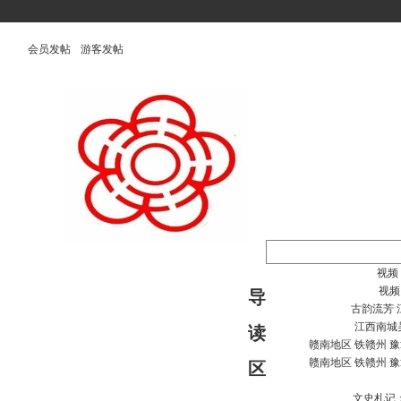
会员发帖
游客发帖
视频
视频
导
古韵流芳 
江西南城
读
赣南地区 铁赣州 
赣南地区 铁赣州 
区
文史札记