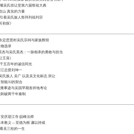
庆吴嘴吴氏崇让堂第六届祭祖大典
坟山 真实的力量
指引着吴氏族人祭拜列祖列宗
区初探》
永定思贤村吴氏宗祠与家族辉煌
人物选录
吴英杰与吴氏英杰：一脉相承的勇敢与担当
让王庙）
两千五百年的诚信同光
两江总督刘坤一
氏族人 吴广 以及吴文化标志 崇让
工智能AI的契合
- 仲雍事迹与吴国早期发祥地考论
能刺破两千年秦制
 安庆迎江寺 皖峰法师
本教义 -- 至德为根 谦以持戒
 看吴三桂的一生