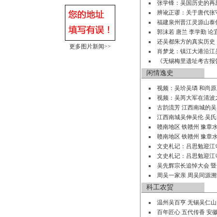
张学锋：吴国历史的再
辨讹正谬：关于唐代张
福建泉州晋江灵源山泰
郭沫若 唐兰 李学勤 论
还吴都朱方的真实历史
更多图片新闻>>
肖梦龙：镇江大港沿江
《无锡梅里遗址考古报
闲情逸史
视频：吴玠吴璘 和尚
视频：吴芮大军在清波
古韵流芳 江西南城的吴氏
江西南城吴伸吴伦 吴氏
赣南地区 铁赣州 豫章
赣南地区 铁赣州 豫章
文史札记：吕思勉迎江寺
文史札记：吕思勉迎江寺
吴先辉宗长追悼大会 暨
周吴一家亲 周吴同源
科工农贸
温州吴百亨 无锡吴仁
百年匠心 五代传香 安