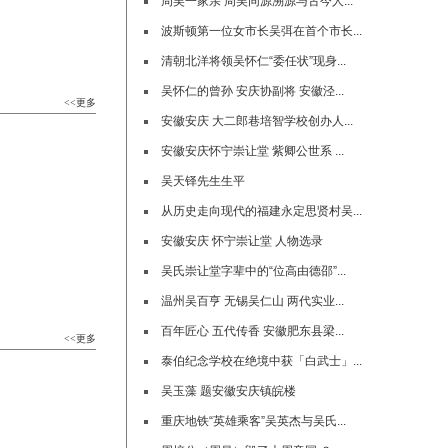
周吴一家亲 周吴同源溯源与古今人...
波斯顿第一位女市长吴弭在首个市长...
清朝北洋将领吴怀仁“委任状”现身...
吴怀仁的曾孙 安庆协副将 安徽泾...
<<更多
安徽安庆 大二郎巷培智学校创办人...
安徽安庆怀宁崇让堂 紫卿公世系 ...
吴天铎先生生平
从历史走向现代的福建永定思贤村吴...
安徽安庆 怀宁崇让堂 人物选录
吴氏崇让堂字辈中的“位高由德邵”...
温州吴百亨 无锡吴仁山 两代实业...
百年匠心 五代传香 安徽肥东县梁...
<<更多
泰伯纪念学校在绝境中获「白武士」...
吴玉藻 题安徽安庆镇皖楼
重庆地铁“英雄乘客”吴英杰与吴氏...