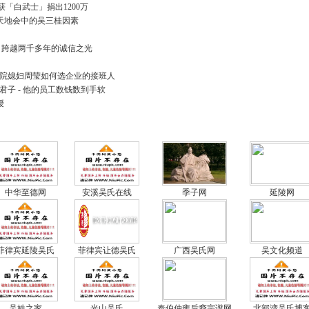
「白武士」捐出1200万
论天地会中的吴三桂因素
 跨越两千多年的诚信之光
大院媳妇周莹如何选企业的接班人
君子 - 他的员工数钱数到手软
授
中华至德网
安溪吴氏在线
季子网
延陵网
菲律宾延陵吴氏
菲律宾让德吴氏
广西吴氏网
吴文化频道
吴姓之家
光山吴氏
泰伯仲雍后裔宗谱网
北部湾吴氏博