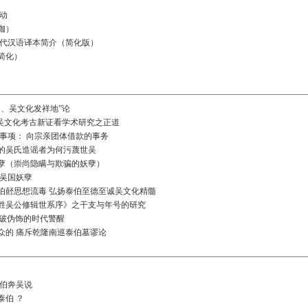
动
珈）
现代汉语译本简介（简化版）
的简化）
邑、吴文化发祥地”论
江吴文化考古新证看学术研究之正道
意事项： 向宗亲团体借款的事务
的吴氏造谣者为何污蔑世吴
孽（崇尚隐瞒与欺骗的妖孽）
的吴国妖孽
伯噽思想流毒 弘扬泰伯至德至诚吴文化精髓
胜吴公修辑世系序》之干支与年号的研究
言与破伪饰的时代警醒
众的 痛斥乾隆南巡泰伯墓谬论
泰伯奔吴说
泰伯 ？