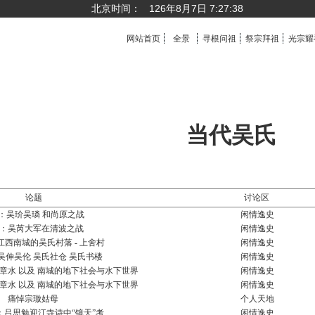
北京时间：
126年8月7日 7:27:39
网站首页
全景
寻根问祖
祭宗拜祖
光宗耀
当代吴氏
论题
讨论区
：吴玠吴璘 和尚原之战
闲情逸史
：吴芮大军在清波之战
闲情逸史
江西南城的吴氏村落 - 上舍村
闲情逸史
吴伸吴伦 吴氏社仓 吴氏书楼
闲情逸史
豫章水 以及 南城的地下社会与水下世界
闲情逸史
豫章水 以及 南城的地下社会与水下世界
闲情逸史
痛悼宗璈姑母
个人天地
：吕思勉迎江寺诗中“镜天”考
闲情逸史