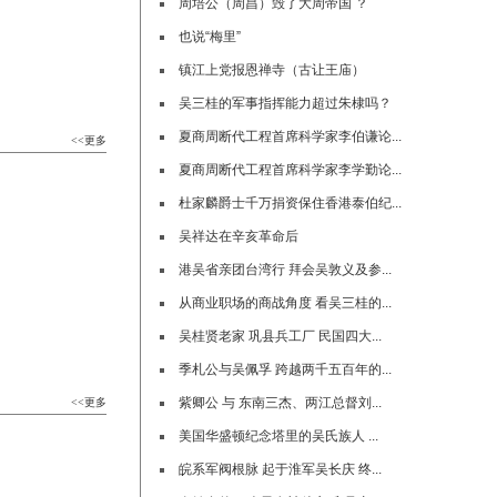
周培公（周昌）毁了大周帝国 ？
也说“梅里”
镇江上党报恩禅寺（古让王庙）
吴三桂的军事指挥能力超过朱棣吗？
夏商周断代工程首席科学家李伯谦论...
<<更多
夏商周断代工程首席科学家李学勤论...
杜家麟爵士千万捐资保住香港泰伯纪...
吴祥达在辛亥革命后
港吴省亲团台湾行 拜会吴敦义及参...
从商业职场的商战角度 看吴三桂的...
吴桂贤老家 巩县兵工厂 民国四大...
季札公与吴佩孚 跨越两千五百年的...
紫卿公 与 东南三杰、两江总督刘...
<<更多
美国华盛顿纪念塔里的吴氏族人 ...
皖系军阀根脉 起于淮军吴长庆 终...