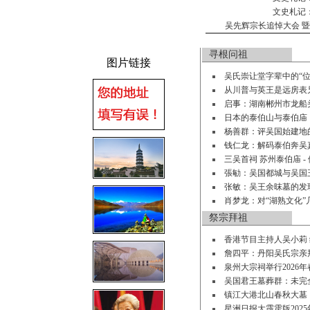
文史札记
吴先辉宗长追悼大会 暨
寻根问祖
图片链接
吴氏崇让堂字辈中的“位
从川普与英王是远房表
启事：湖南郴州市龙船
日本的泰伯山与泰伯庙
杨善群：评吴国始建地
钱仁龙：解码泰伯奔吴
三吴首祠 苏州泰伯庙 -
張勄：吴国都城与吴国王
张敏：吴王余昩墓的发现
肖梦龙：对“湖熟文化”
祭宗拜祖
香港节目主持人吴小莉
詹四平：丹阳吴氏宗亲
泉州大宗祠举行2026
吴国君王墓葬群：未完全
镇江大港北山春秋大墓
星洲日报大霹雳版2025