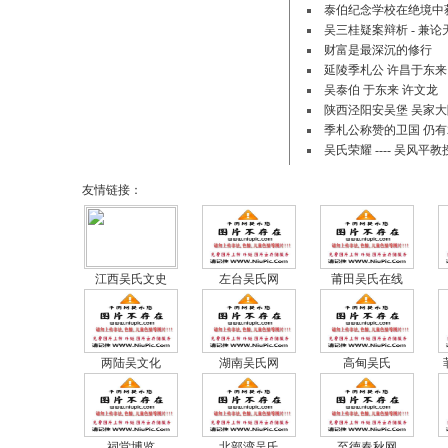
泰伯纪念学校在绝境中获
吴三桂疑案辩析 - 兼
财富是最深沉的修行
延陵季札公 许昌于东来
吴泰伯 于东来 许文龙
陕西泾阳安吴堡 吴家
季札公称赞的卫国 仍有
吴氏荣耀 ---- 吴风平教
友情链接：
江西吴氏文史
左台吴氏网
莆田吴氏在线
两陆吴文化
湖南吴氏网
高甸吴氏
祠堂博览
北部湾吴氏
至德春秋网