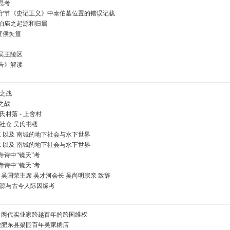
思考
守节《史记正义》中泰伯墓位置的错误记载
伯庙之起源和归属
宜侯夨簋
吴王陵区
告》解读
原之战
之战
村落 - 上舍村
社仓 吴氏书楼
水 以及 南城的地下社会与水下世界
水 以及 南城的地下社会与水下世界
诗中“镜天”考
诗中“镜天”考
 吴国荣主席 吴才河会长 吴尚明宗亲 致辞
溯源与古今人际因缘考
山 两代实业家跨越百年的跨国维权
徽肥东县梁园百年吴家糖店