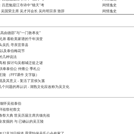
：吕思勉迎江寺诗中“镜天”考
闲情逸史
 吴国荣主席 吴才河会长 吴尚明宗亲 致辞
闲情逸史
高由德邵”与“一门敦孝友”
兄弟 看欧美家谱的千年演变
头吴氏 寻亲宜章县
 以及泰伯梅花节
的几种说法
真相 探讨勾吴都城迁徙之谜
 供奉泰伯公 仲雍公 季札公
陵 （PPT课件 文字版）
及其意义 - 复活了宜侯夨簋
几个问题的再认识 - 湖熟文化应改称为吴文化
 缅怀吴祖泰伯
拜祖祭祀祭文
年春祭大典 世吴历届主席共缅先祖
发掘的 与 已确认的吴王陵
年12月28日报道 霹雳怡保吴氏公会有家了