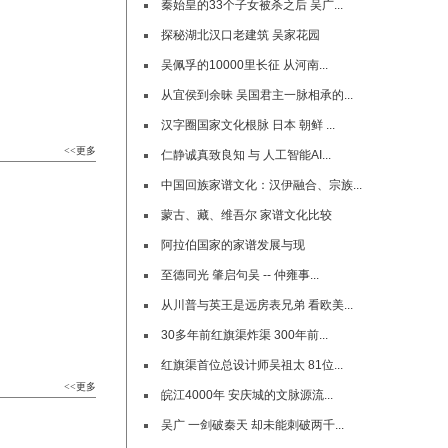
秦始皇的33个子女被杀之后 吴广...
探秘湖北汉口老建筑 吴家花园
吴佩孚的10000里长征 从河南...
从宜侯到余昧 吴国君主一脉相承的...
汉字圈国家文化根脉 日本 朝鲜 ...
<<更多
仁静诚真致良知 与 人工智能AI...
中国回族家谱文化：汉伊融合、宗族...
蒙古、藏、维吾尔 家谱文化比较
阿拉伯国家的家谱发展与现
至德同光 肇启句吴 -- 仲雍事...
从川普与英王是远房表兄弟 看欧美...
30多年前红旗渠炸渠 300年前...
红旗渠首位总设计师吴祖太 81位...
<<更多
皖江4000年 安庆城的文脉源流...
吴广 一剑破秦天 却未能刺破两千...