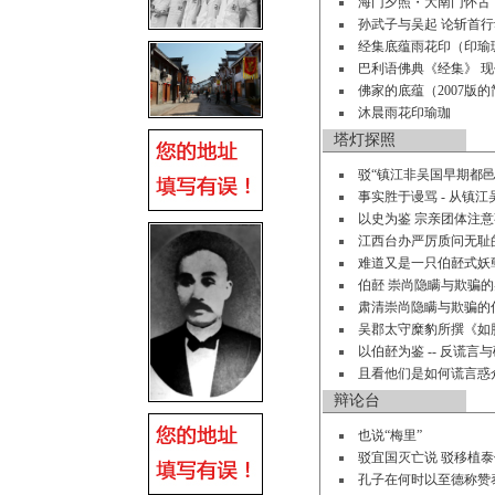
海门夕照・大南门怀古
孙武子与吴起 论斩首行
经集底蕴雨花印（印瑜
巴利语佛典《经集》 
佛家的底蕴（2007版
沐晨雨花印瑜珈
塔灯探照
驳“镇江非吴国早期都
事实胜于谩骂 - 从镇
以史为鉴 宗亲团体注
江西台办严厉质问无耻
难道又是一只伯噽式妖
伯噽 崇尚隐瞒与欺骗
肃清崇尚隐瞒与欺骗的
吴郡太守糜豹所撰《如
以伯噽为鉴 -- 反谎
且看他们是如何谎言惑
辩论台
也说“梅里”
驳宜国灭亡说 驳移植
孔子在何时以至德称赞