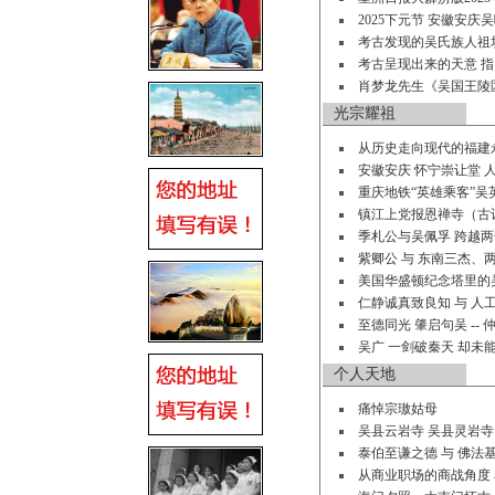
2025下元节 安徽安
考古发现的吴氏族人祖
考古呈现出来的天意 
肖梦龙先生《吴国王陵
光宗耀祖
从历史走向现代的福建
安徽安庆 怀宁崇让堂 
重庆地铁“英雄乘客”
镇江上党报恩禅寺（古
季札公与吴佩孚 跨越
紫卿公 与 东南三杰、
美国华盛顿纪念塔里的吴
仁静诚真致良知 与 人
至德同光 肇启句吴 -
吴广 一剑破秦天 却未
个人天地
痛悼宗璈姑母
吴县云岩寺 吴县灵岩寺
泰伯至谦之德 与 佛法基
从商业职场的商战角度