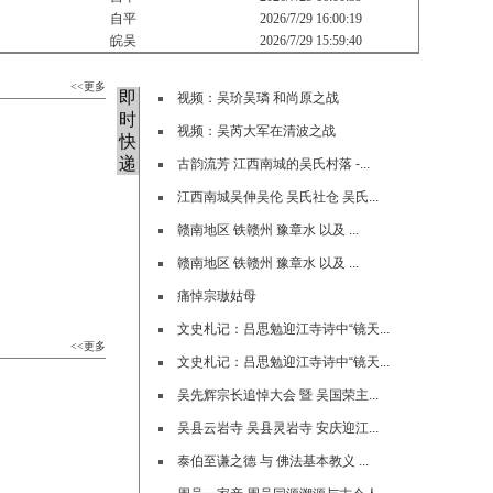
自平
2026/7/29 16:00:19
皖吴
2026/7/29 15:59:40
<<更多
即
视频：吴玠吴璘 和尚原之战
时
视频：吴芮大军在清波之战
快
递
古韵流芳 江西南城的吴氏村落 -...
江西南城吴伸吴伦 吴氏社仓 吴氏...
赣南地区 铁赣州 豫章水 以及 ...
赣南地区 铁赣州 豫章水 以及 ...
痛悼宗璈姑母
文史札记：吕思勉迎江寺诗中“镜天...
<<更多
文史札记：吕思勉迎江寺诗中“镜天...
吴先辉宗长追悼大会 暨 吴国荣主...
吴县云岩寺 吴县灵岩寺 安庆迎江...
泰伯至谦之德 与 佛法基本教义 ...